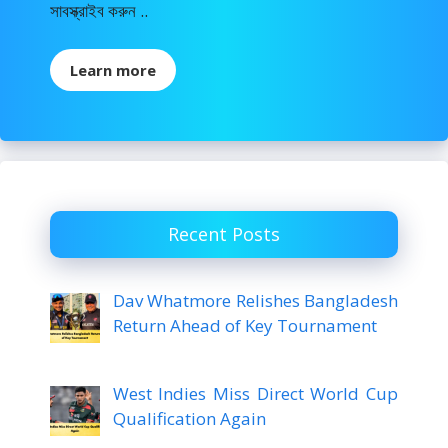
সাবস্ক্রাইব করুন ..
Learn more
Recent Posts
Dav Whatmore Relishes Bangladesh
Return Ahead of Key Tournament
West Indies Miss Direct World Cup
Qualification Again