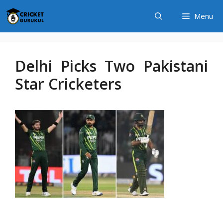
Skip
Menu
to
content
Delhi Picks Two Pakistani
Star Cricketers